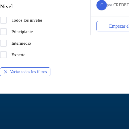
C
por
CREDE
Nivel
Todos los niveles
Empezar el
Principiante
Intermedio
Experto
Vaciar todos los filtros